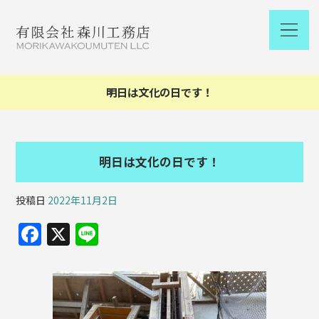
明日は文化の日です！
明日は文化の日です！
投稿日
2022年11月2日
F
X
Li
a
n
c
e
e