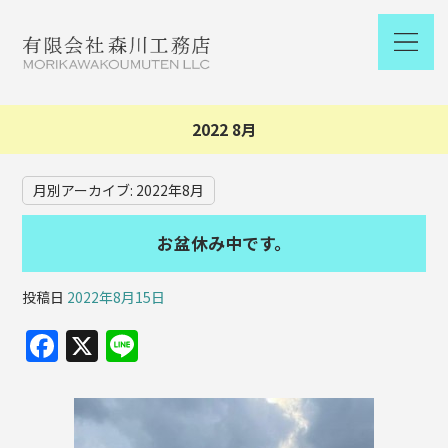
2022 8月
月別アーカイブ:
2022年8月
お盆休み中です。
投稿日
2022年8月15日
F
X
Li
a
n
c
e
e