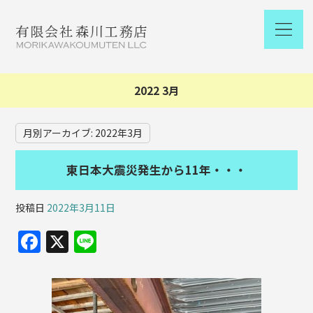
2022 3月
月別アーカイブ:
2022年3月
東日本大震災発生から11年・・・
投稿日
2022年3月11日
F
X
Li
a
n
c
e
e