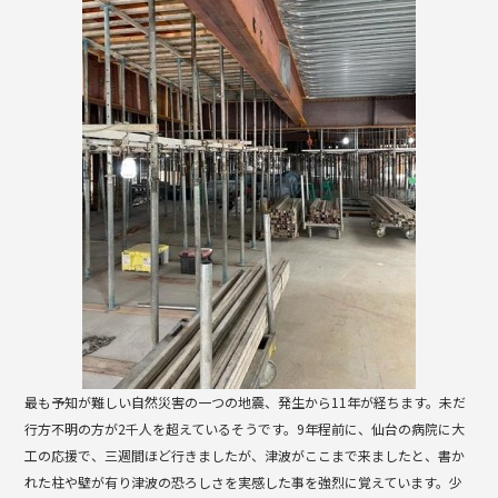
b
o
o
k
最も予知が難しい自然災害の一つの地震、発生から11年が経ちます。未だ
行方不明の方が2千人を超えているそうです。9年程前に、仙台の病院に大
工の応援で、三週間ほど行きましたが、津波がここまで来ましたと、書か
れた柱や壁が有り津波の恐ろしさを実感した事を強烈に覚えています。少