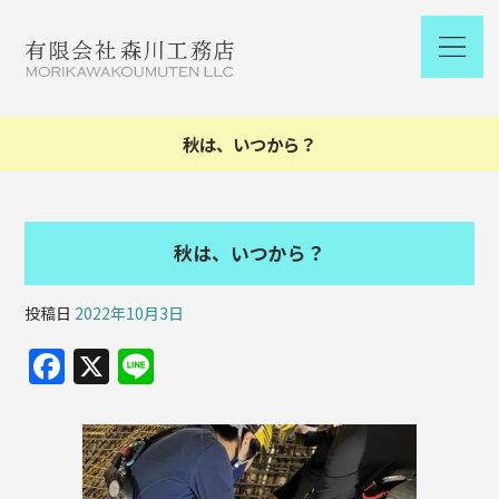
秋は、いつから？
秋は、いつから？
投稿日
2022年10月3日
F
X
Li
a
n
c
e
e