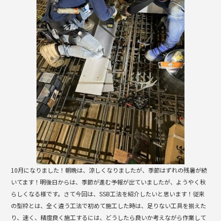
b
o
o
k
10月になりました！朝晩は、涼しくなりましたが、季節はずれの残暑が続
いてます！明後日からは、季節が進む予報が出ていましたが、ようやく秋
らしくなる様です。さて今回は、SSB工法を紹介したいと思います！従来
の型枠とは、全く違う工法で初めて施工した時は、足りない工具を揃えた
り、速く、精度良く施工するには、どうしたら良いか考えながら作業して