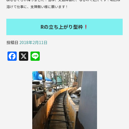
溶けて仕事に、支障無い様に願います！
Rの立ち上がり型枠
投稿日
2018年2月11日
F
X
Li
a
n
c
e
e
b
o
o
k