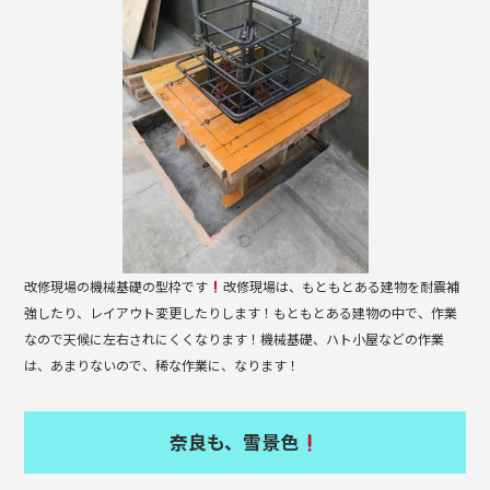
b
o
o
k
改修現場の機械基礎の型枠です
改修現場は、もともとある建物を耐震補
強したり、レイアウト変更したりします！もともとある建物の中で、作業
なので天候に左右されにくくなります！機械基礎、ハト小屋などの作業
は、あまりないので、稀な作業に、なります！
奈良も、雪景色