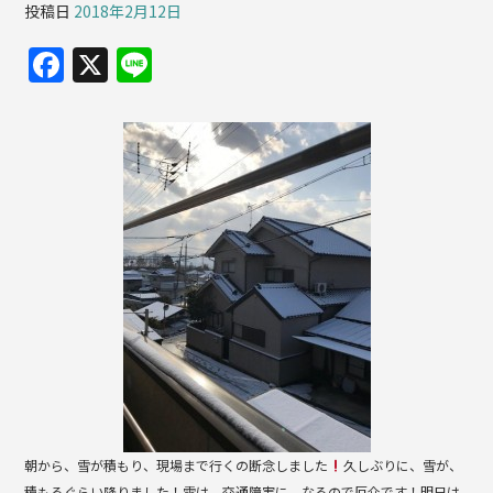
投稿日
2018年2月12日
F
X
Li
a
n
c
e
e
b
o
o
k
朝から、雪が積もり、現場まで行くの断念しました
久しぶりに、雪が、
積もるぐらい降りました！雪は、交通障害に、なるので厄介です！明日は