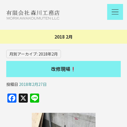
2018 2月
月別アーカイブ:
2018年2月
改修現場
投稿日
2018年2月27日
F
X
Li
a
n
c
e
e