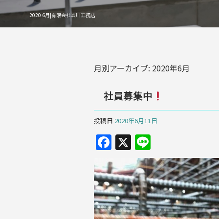
2020 6月|有限会社森川工務店
月別アーカイブ:
2020年6月
社員募集中
投稿日
2020年6月11日
F
X
Li
a
n
c
e
e
b