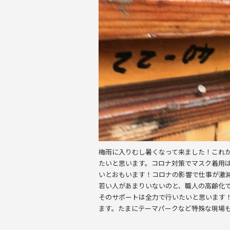
o
o
k
梅雨に入りむし暑くなって来ました！これ
たいと思います。コロナ対策でマスク着用
いとおもいます！コロナの影響で仕事が激
若い人があまりいないのと、職人の高齢化
そのサポートは全力で行いたいと思います
ます。たまにテーマパークなど特殊な現場