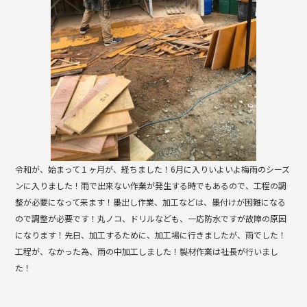
k
令和が、始まって１ヶ月が、経ちました！6月に入りいよいよ梅雨のシーズ
ンに入りました！雨で出来ない作業が発生する時でもあるので、工程の調
整が必要になって来ます！墨出し作業、加工などは、墨付けが困難になる
ので調整が必要です！丸ノコ、ドリルなども、一応防水ですが故障の原因
になります！先日、加工するために、加工場に行きましたが、雨でした！
工程が、なかった為、雨の中加工しました！製材作業は社長が行いまし
た！