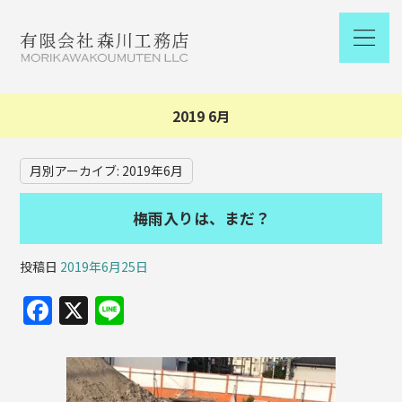
2019 6月
月別アーカイブ:
2019年6月
梅雨入りは、まだ？
投稿日
2019年6月25日
F
X
Li
a
n
c
e
e