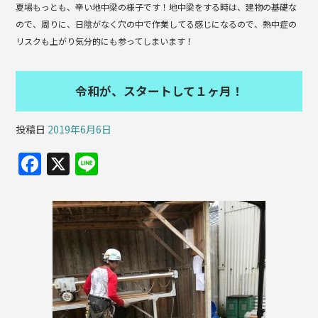
夏場もっとも、辛い地中梁の様子です！地中梁をする時は、建物の基礎な
ので、周りに、日陰がなく穴の中で作業してる感じになるので、熱中症の
リスクも上がり気分的にも参ってしまいます！
令和が、スタートして１ヶ月！
投稿日
2019年6月6日
F
X
Li
a
n
c
e
e
b
o
o