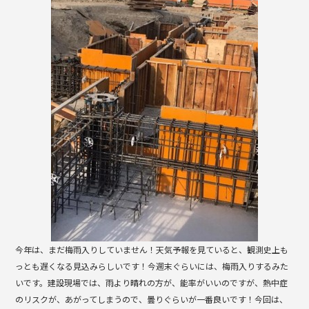
b
o
o
k
今年は、まだ梅雨入りしていません！天気予報を見ていると、観測史上も
っとも遅くなる見込みらしいです！今週末ぐらいには、梅雨入りするみた
いです。建設現場では、雨より晴れの方が、能率がいいのですが、熱中症
のリスクが、あがってしまうので、曇りぐらいが一番良いです！今回は、