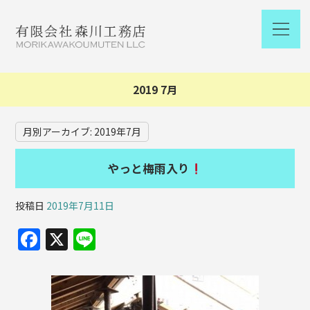
2019 7月
月別アーカイブ:
2019年7月
やっと梅雨入り
投稿日
2019年7月11日
F
X
Li
a
n
c
e
e