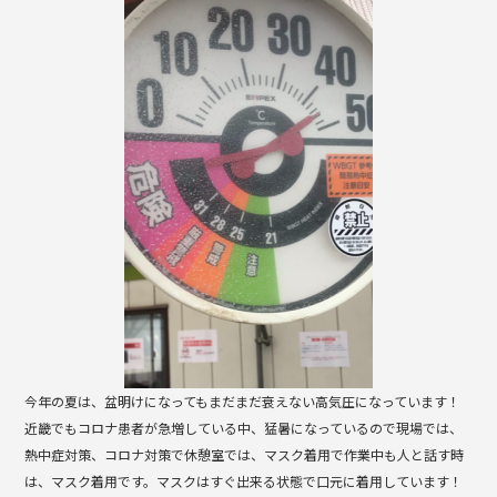
b
o
o
k
今年の夏は、盆明けになってもまだまだ衰えない高気圧になっています！
近畿でもコロナ患者が急増している中、猛暑になっているので現場では、
熱中症対策、コロナ対策で休憩室では、マスク着用で作業中も人と話す時
は、マスク着用です。マスクはすぐ出来る状態で口元に着用しています！