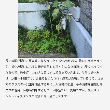
k
長い梅雨が明け、夏本番になりました！盆休みまでは、暑い日が続きます
が、盆休み明けになると幾分日差しも穏やかになり日暮れも早くなってく
れるので、熱中症 コロナに負けずに頑張っていきます。今年の盆休み
は、14日〜16日です。近畿でもまたコロナ患者が急増しているので、現場
でのクラスター発生を阻止する為に、入場時に検温、手の消毒を徹底しマ
スクの着用、休憩時間をずらして、休憩室では、夏場ですが、換気やソー
シャルディスタンスの徹底で毎日過ごしてます！