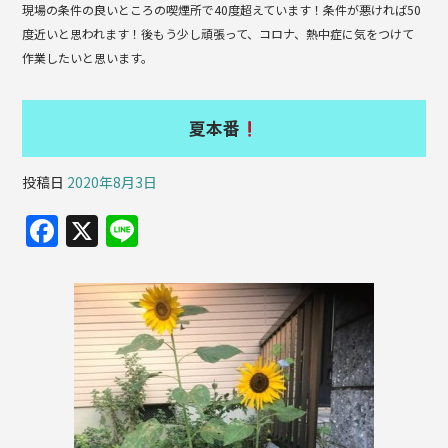
現場の条件の良いところの喫煙所で40度超えています！条件が悪ければ50
度近いと思われます！後もう少し頑張って、コロナ、熱中症に気をつけて
作業したいと思います。
夏本番
投稿日
2020年8月3日
F
X
Li
a
n
c
e
e
b
o
o