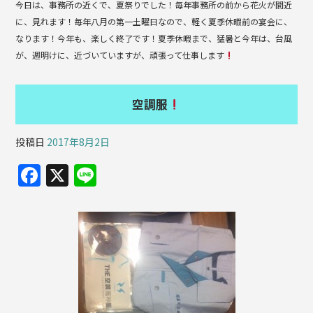
今日は、事務所の近くで、夏祭りでした！毎年事務所の前から花火が間近
c
e
に、見れます！毎年八月の第一土曜日なので、軽く夏季休暇前の宴会に、
e
なります！今年も、楽しく終了です！夏季休暇まで、猛暑と今年は、台風
b
が、週明けに、近づいていますが、頑張って仕事します
o
o
空調服
k
投稿日
2017年8月2日
F
X
Li
a
n
c
e
e
b
o
o