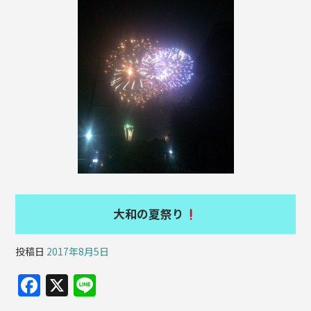
b
o
o
k
大和の夏祭り
投稿日
2017年8月5日
F
X
Li
a
n