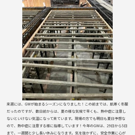
b
o
o
k
来週には、GWが始まるシーズンになりました！この前までは、肌寒く冬服
だったのですが、数日前からは、夏の様な気候で早くも、熱中症に注意し
ないといけない気温になって来ています。現場の方でも明日も夏日予想な
ので、熱中症に注意する様に指導しています！今年のGWは、29日から5日
まで、一週間と少し長い休みになります。気を抜かずに、安全作業に心が