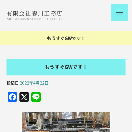
もうすぐGWです！
もうすぐGWです！
投稿日
2022年4月22日
F
X
Li
a
n
c
e
e