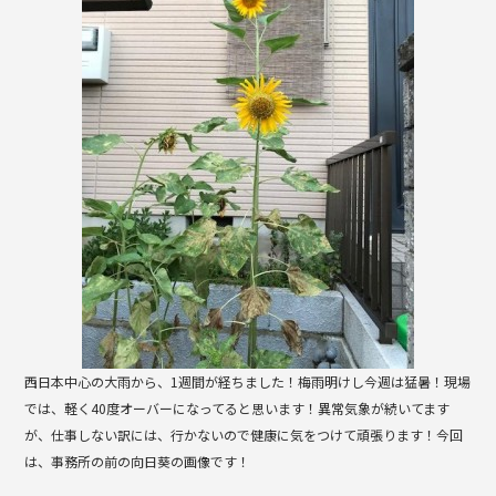
b
o
o
k
西日本中心の大雨から、1週間が経ちました！梅雨明けし今週は猛暑！現場
では、軽く40度オーバーになってると思います！異常気象が続いてます
が、仕事しない訳には、行かないので健康に気をつけて頑張ります！今回
は、事務所の前の向日葵の画像です！