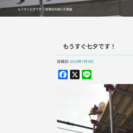
もうすぐ七夕です！|有限会社森川工務店
もうすぐ七夕です！
投稿日
2018年7月4日
F
X
Li
a
n
c
e
e
b
o
o