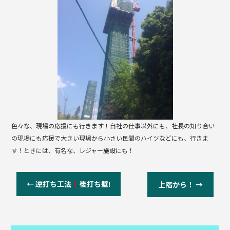
b
o
o
k
色々な、現場の応援にも行きます！自社の仕事以外にも、社長の知り合い
の現場にも応援で大きい現場から小さい民間のハイツなどにも、行きま
す！ときには、有名な、レジャー施設にも！
←
逆打ち工法
後打ち壁!
上階から！
→