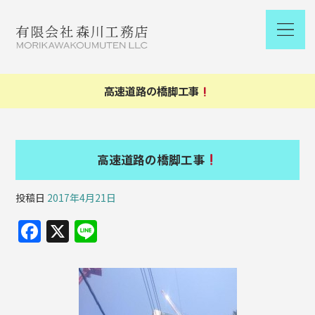
高速道路の橋脚工事
高速道路の橋脚工事
投稿日
2017年4月21日
F
X
Li
a
n
c
e
e