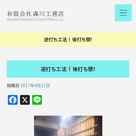
逆打ち工法
後打ち壁!
逆打ち工法
後打ち壁!
投稿日
2017年4月17日
F
X
Li
a
n
c
e
e