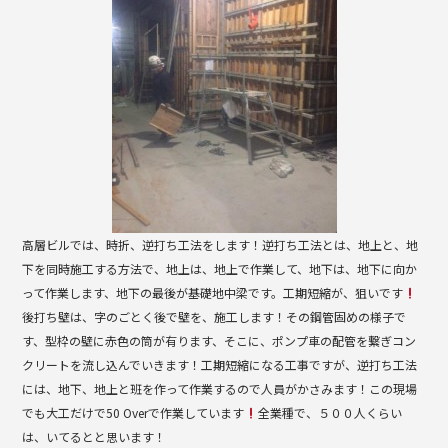
b
o
o
k
高層ビルでは、時折、逆打ち工法をします！逆打ち工法とは、地上と、地
下を同時施工する方法で、地上は、地上で作業して、地下は、地下に向か
って作業します、地下の最後が基礎地中梁です。工期短縮が、狙いです
後打ち壁は、字のごとく後で壁を、施工します！その鋼管固めの様子で
す、型枠の壁に赤色の筒が有ります、そこに、ポンプ車の配管を繋ぎコン
クリートを流し込んでいきます！工期短縮になる工事ですが、逆打ち工法
には、地下、地上と班を作って作業するので人員がかさみます！この現場
でも大工だけで50 Overで作業しています
全業種で、５００人くらい
は、いてるとと思います！