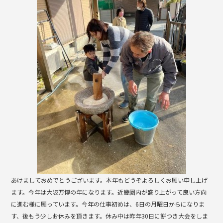
b
o
o
k
あけましておめでとうございます。本年もどうぞよろしくお願い申し上げ
ます。今年は大阪万博の年になります。近畿圏内が盛り上がって良い方向
に進む様に願っています。今年の仕事初めは、6日の月曜日からになりま
す、後もう少しお休みを頂きます。休み中は昨年30日に餅つき大会をしま