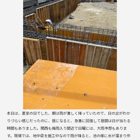
b
o
o
k
本日は、夏至の日でした、朝は雨が激しく降っていたので、日の出がわか
りづらい感じだったのに、昼になると、急激に回復して昼間は日が当たる
時間もありました。関西も梅雨入り間近で日曜には、大雨予想もありま
す。現場では、地中梁を施工中なので雨が降ると、池の様に水が溜まり作