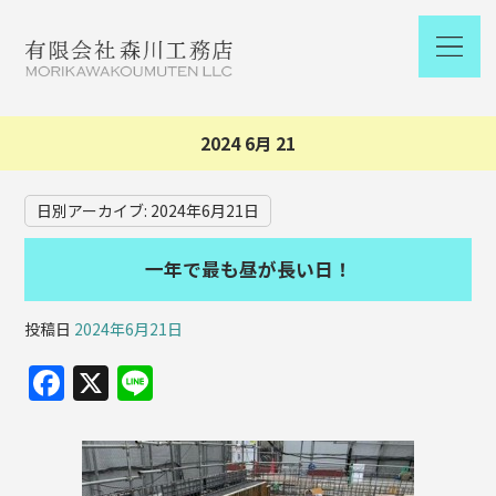
2024 6月 21
日別アーカイブ:
2024年6月21日
一年で最も昼が長い日！
投稿日
2024年6月21日
F
X
Li
a
n
c
e
e