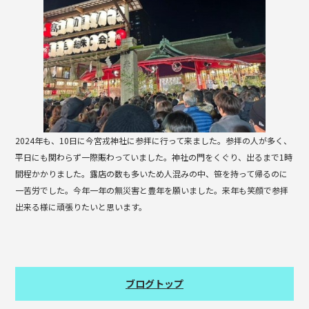
b
o
o
k
2024年も、10日に今宮戎神社に参拝に行って来ました。参拝の人が多く、
平日にも関わらず一際賑わっていました。神社の門をくぐり、出るまで1時
間程かかりました。露店の数も多いため人混みの中、笹を持って帰るのに
一苦労でした。今年一年の無災害と豊年を願いました。来年も笑顔で参拝
出来る様に頑張りたいと思います。
ブログトップ