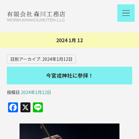
2024 1月 12
日別アーカイブ:
2024年1月12日
今宮戎神社に参拝！
投稿日
2024年1月12日
F
X
Li
a
n
c
e
e