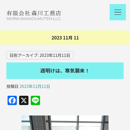
2023 11月 11
日別アーカイブ:
2023年11月11日
週明けは、寒気襲来！
投稿日
2023年11月11日
F
X
Li
a
n
c
e
e