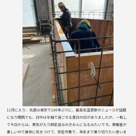
b
o
o
k
11月に入り、先週は東京で100年ぶりに、最高気温更新のニュースが話題
になり関西でも、日中は半袖で過ごせる夏日の日がありましたが、一転し
て今日からは、寒気が入り師走並みのきおんになるみたいです。寒暖差が
激しいので身体に気をつけて、安全作業で、年末まで乗り切りたい思いま