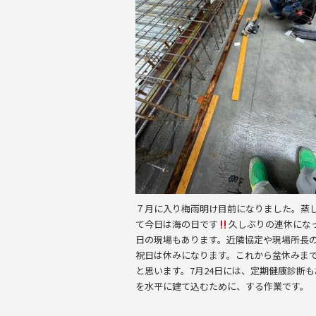
o
o
k
７月に入り梅雨明け目前になりました。蒸
て今日は海の日です
久しぶりの連休にな
日の現場もあります。近隣協定や現場所長
祝日は休みになります。これから盆休みま
と思います。7月24日には、定期健康診断
を水平に建て込むために、する作業です。