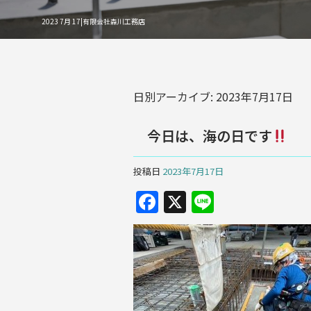
2023 7月 17|有限会社森川工務店
日別アーカイブ:
2023年7月17日
今日は、海の日です
投稿日
2023年7月17日
F
X
Li
a
n
c
e
e
b