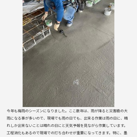
b
o
o
k
今年も梅雨のシーズンになりました。ここ数年は、雨が降ると災害級の大
雨になる事が多いので、現場でも雨の日でも、出来る作業は雨の日に、晴
れしか出来ないことは晴れの日にと天気予報を見ながら作業しています。
工程消化もあるので現場での打ち合わせが重要になってきます。特に、墨