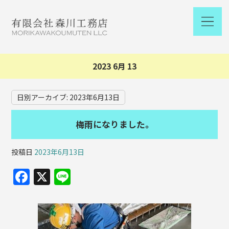
2023 6月 13
日別アーカイブ:
2023年6月13日
梅雨になりました。
投稿日
2023年6月13日
F
X
Li
a
n
c
e
e