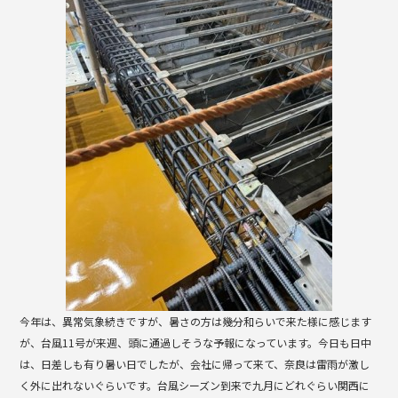
b
o
o
k
今年は、異常気象続きですが、暑さの方は幾分和らいで来た様に感じます
が、台風11号が来週、頭に通過しそうな予報になっています。今日も日中
は、日差しも有り暑い日でしたが、会社に帰って来て、奈良は雷雨が激し
く外に出れないぐらいです。台風シーズン到来で九月にどれぐらい関西に