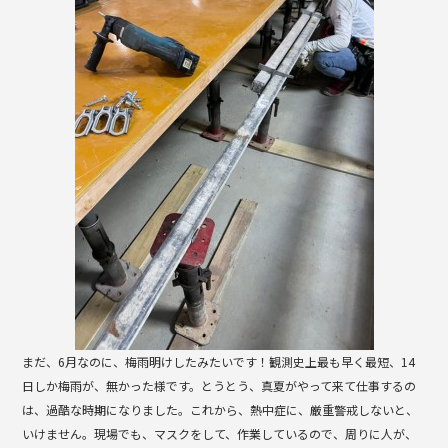
b
o
o
k
まだ、6月なのに、梅雨明けしたみたいです！観測史上最も早く最短、14
日しか梅雨が、無かった様です。とうとう、真夏がやって来て仕事するの
は、過酷な時期になりました。これから、熱中症に、厳重警戒しないと、
いけません。現場でも、マスクをして、作業しているので、周りに人が、