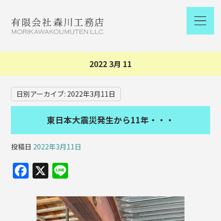
2022 3月 11
日別アーカイブ:
2022年3月11日
東日本大震災発生から11年・・・
投稿日
2022年3月11日
F
X
Li
a
n
c
e
e