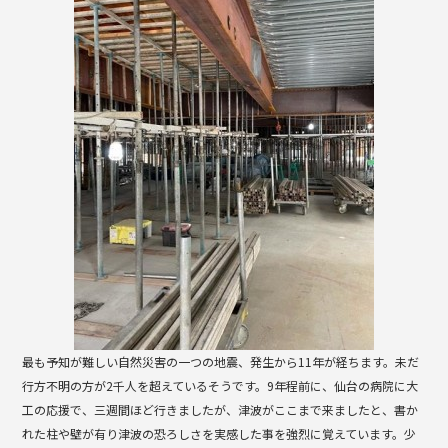
b
o
o
k
最も予知が難しい自然災害の一つの地震、発生から11年が経ちます。未だ
行方不明の方が2千人を超えているそうです。9年程前に、仙台の病院に大
工の応援で、三週間ほど行きましたが、津波がここまで来ましたと、書か
れた柱や壁が有り津波の恐ろしさを実感した事を強烈に覚えています。少