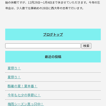
始の休暇ですが、12月29日〜1月4日まで休ませていただきます。今年の忘
年会は、少人数で仕事納めの28日に西大寺の志希で行います。
ブログトップ
最近の投稿
夏祭り！
夏祭り！
酷暑の夏！夏本番！
今年も七夕の季節に！
梅雨シーズン真っ只中！