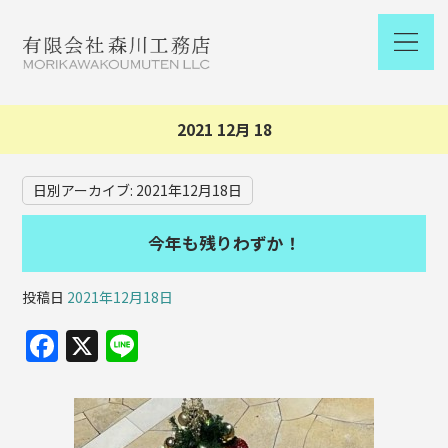
2021 12月 18
日別アーカイブ:
2021年12月18日
今年も残りわずか！
投稿日
2021年12月18日
F
X
Li
a
n
c
e
e