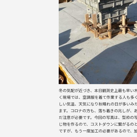
o
o
k
冬の気配が近づき、本日観測史上最も早い木
く現場では、空調服を着て作業する人も多
しい気温、天気になり秋晴れの日が多いみ
ます。コロナの方も、落ち着きの兆しが、
だ注意が必要です。今回の写真は、型枠の
じ物を作るので、コストダウンに繋がるの
ですが、もう一度加工の必要があるので、