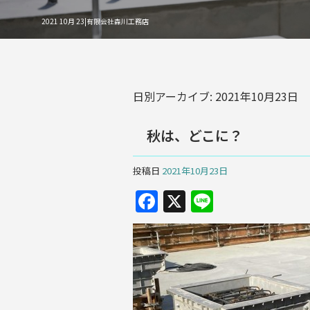
2021 10月 23|有限会社森川工務店
日別アーカイブ:
2021年10月23日
秋は、どこに？
投稿日
2021年10月23日
F
X
Li
a
n
c
e
e
b