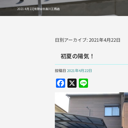
2021 4月 22|有限会社森川工務店
日別アーカイブ:
2021年4月22日
初夏の陽気！
投稿日
2021年4月22日
F
X
Li
a
n
c
e
e
b