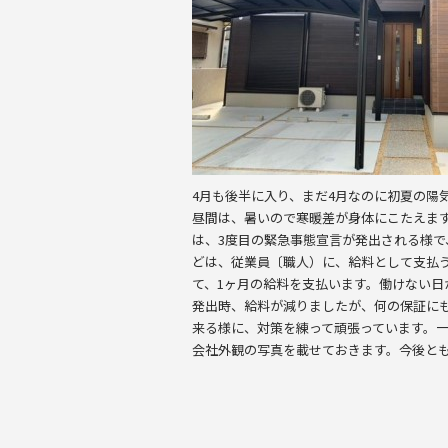
o
o
k
4月も後半に入り、まだ4月なのに初夏の陽
昼間は、暑いので寒暖差が身体にこたえま
は、3度目の緊急事態宣言が発出される様
どは、従業員〔職人）に、給料として支払
て、1ヶ月の給料を支払います。働けない
発出時、給料が減りましたが、何の保証に
来る様に、対策を練って頑張っています。
会社外観の写真を載せておきます。今後と