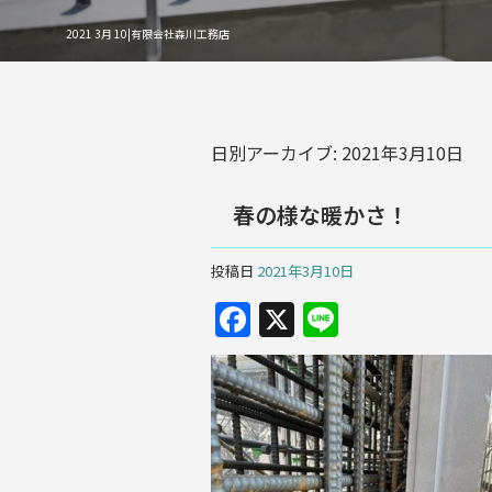
2021 3月 10|有限会社森川工務店
日別アーカイブ:
2021年3月10日
春の様な暖かさ！
投稿日
2021年3月10日
F
X
Li
a
n
c
e
e
b