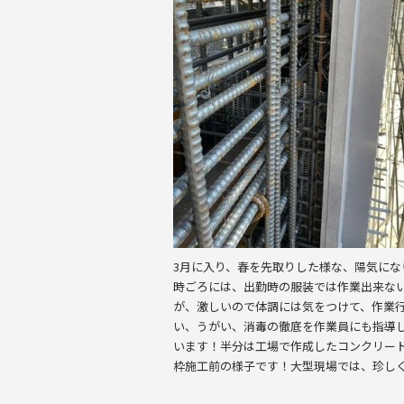
o
o
k
3月に入り、春を先取りした様な、陽気にな
時ごろには、出勤時の服装では作業出来な
が、激しいので体調には気をつけて、作業
い、うがい、消毒の徹底を作業員にも指導し
います！半分は工場で作成したコンクリー
枠施工前の様子です！大型現場では、珍し