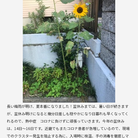
b
o
o
k
長い梅雨が明け、夏本番になりました！盆休みまでは、暑い日が続きます
が、盆休み明けになると幾分日差しも穏やかになり日暮れも早くなってく
れるので、熱中症 コロナに負けずに頑張っていきます。今年の盆休み
は、14日〜16日です。近畿でもまたコロナ患者が急増しているので、現場
でのクラスター発生を阻止する為に、入場時に検温、手の消毒を徹底しマ