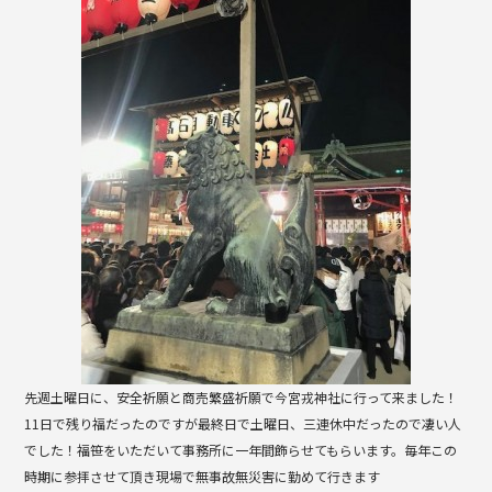
b
o
o
k
先週土曜日に、安全祈願と商売繁盛祈願で今宮戎神社に行って来ました！
11日で残り福だったのですが最終日で土曜日、三連休中だったので凄い人
でした！福笹をいただいて事務所に一年間飾らせてもらいます。毎年この
時期に参拝させて頂き現場で無事故無災害に勤めて行きます