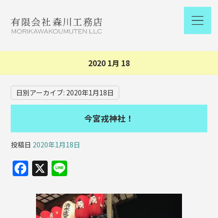
2020 1月 18
日別アーカイブ:
2020年1月18日
今宮戎神社！
投稿日
2020年1月18日
F
X
Li
a
n
c
e
e