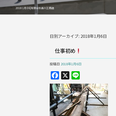
2018 1月 06|有限会社森川工務店
日別アーカイブ:
2018年1月6日
仕事初め
投稿日
2018年1月6日
F
X
Li
a
n
c
e
e
b