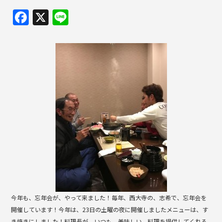
F
X
Li
a
n
c
e
e
b
o
o
k
今年も、忘年会が、やって来ました！毎年、西大寺の、志希で、忘年会を
開催しています！今年は、23日の土曜の夜に開催しましたメニューは、す
き焼きにしました！料理長が、いつも、美味しい、料理を提供してくれる