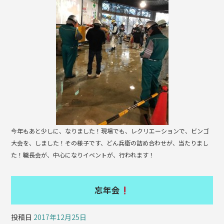
b
o
o
k
今年もあと少しに、なりました！現場でも、レクリエーションで、ビンゴ
大会を、しました！その様子です、どん兵衛の詰め合わせが、当たりまし
た！職長会が、中心になりイベントが、行われます！
忘年会
投稿日
2017年12月25日