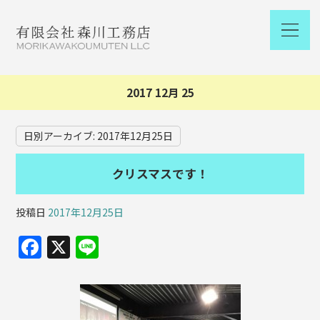
2017 12月 25
日別アーカイブ:
2017年12月25日
クリスマスです！
投稿日
2017年12月25日
F
X
Li
a
n
c
e
e