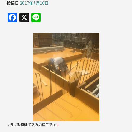
投稿日
2017年7月10日
F
X
Li
a
n
c
e
e
b
o
o
k
スラブ型枠建て込みの様子です