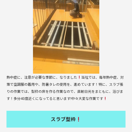
b
o
o
k
熱中症に、注意が必要な季節に、なりました
当社では、毎年熱中症、対
策で空調服の着用や、防暑タレの使用を、進めています！特に、スラブ張
りの作業では、型枠の床を作る作業なので、直射日光をまともに、浴びま
す！多分40度近くになってると思います!中々大変な作業です
スラブ型枠