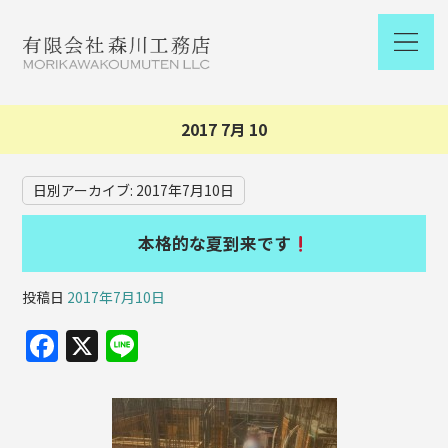
2017 7月 10
日別アーカイブ:
2017年7月10日
本格的な夏到来です
投稿日
2017年7月10日
F
X
Li
a
n
c
e
e