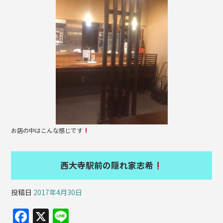
b
o
o
k
お店の中はこんな感じです
西大寺駅前の隠れ家志希
投稿日
2017年4月30日
F
X
Li