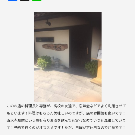
a
n
c
e
e
b
o
o
k
このお店の料理長と専務が、高校の友達で、忘年会などでよく利用させて
もらいます！料理はもちろん美味しいのですが、店の雰囲気も良いです！
西大寺駅前という事も有りお酒を飲んでも安心なのでいつも混雑していま
す！予約で行くのがオススメです！ただ、日曜が定休日なので注意です！