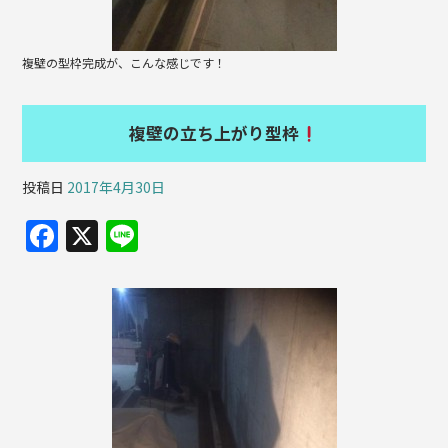
複壁の型枠完成が、こんな感じです！
複壁の立ち上がり型枠
投稿日
2017年4月30日
F
X
Li
a
n
c
e
e
b
o
o