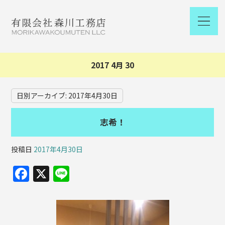
2017 4月 30
日別アーカイブ:
2017年4月30日
志希！
投稿日
2017年4月30日
F
X
Li
a
n
c
e
e