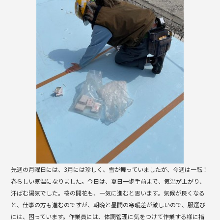
b
o
o
k
先週の月曜日には、3月には珍しく、雪が舞っていましたが、今週は一転！
春らしい気温になりました。今日は、夏日一歩手前まで、気温が上がり、
汗ばむ陽気でした。桜の開花も、一気に進むと思います。気候が良くなる
と、仕事の方も進むのですが、朝晩と昼間の寒暖差が激しいので、服選び
には、困っています。作業員には、体調管理に気をつけて作業する様に指