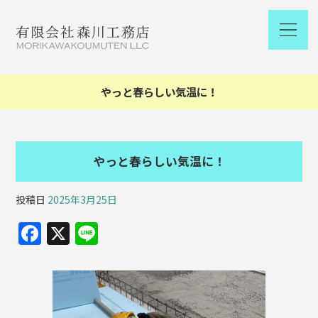
やっと春らしい気温に！
やっと春らしい気温に！
投稿日
2025年3月25日
F
X
Li
a
n
c
e
e