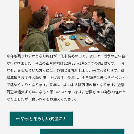
b
o
o
k
今年も残りわずかとなり昨日が、仕事納めの日で、夜には、恒例の忘年会
が行われました！今回の正月休暇は12月29〜1月5までの8日間です。 今
年も、お世話頂いた方々には、感謝と御礼申し上げ、来年も変わらず、御
指導頂きます様お願い申し上げます。今年は、明日30日に餅つきイベント
で締めくくりとなります。来年はいよいよ大阪万博の年となります。近畿
周辺は活気ずく年になると願いたいと思います。皆様も2024年残り僅かと
なりましたが、良いお年をお迎えください。
←
やっと冬らしい気温に！