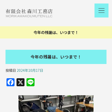
今年の残暑は、いつまで！
今年の残暑は、いつまで！
投稿日
2024年10月17日
F
X
Li
a
n
c
e
e