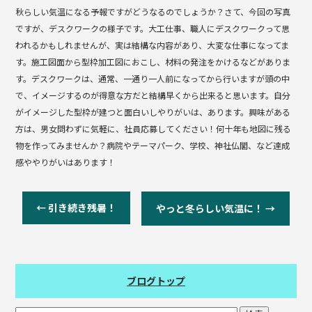
秋らしい気温になる予報ですがどうなるのでしょうか？さて、今回の写真
ですが、デスクワークの様子です。大工仕事、職人にデスクワークって思
われるかもしれませんが、実は結構な内容があり、大変な仕事になってま
す。施工図面から型枠加工図におこし、材料の発注をかけるなどがありま
す。デスクワークは、通常、一通り一人前になってから行いますが頭の中
で、イメージするのが得意な方だと結構早くから出来ると思います。自分
がイメージした型枠が建つと面白いしやりがいは、あります。興味がある
方は、男女問わずに気軽に、社員応募してください！何十年も地図に残る
物を作ってみませんか？病院やテーマパーク、学校、神社仏閣、など達成
感ややりがいはあります！
←
引き続き残暑！
やっと冬らしい気温に！
→
ブログトップ