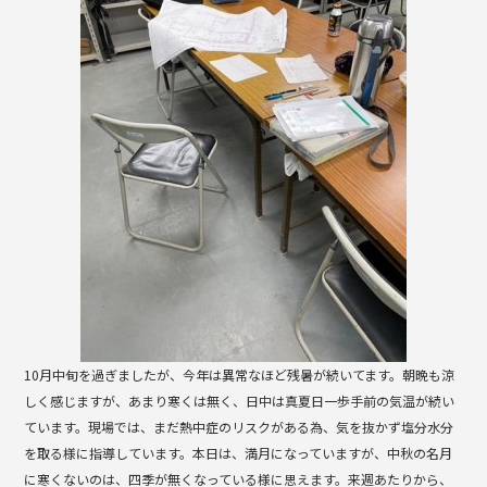
b
o
o
k
10月中旬を過ぎましたが、今年は異常なほど残暑が続いてます。朝晩も涼
しく感じますが、あまり寒くは無く、日中は真夏日一歩手前の気温が続い
ています。現場では、まだ熱中症のリスクがある為、気を抜かず塩分水分
を取る様に指導しています。本日は、満月になっていますが、中秋の名月
に寒くないのは、四季が無くなっている様に思えます。来週あたりから、