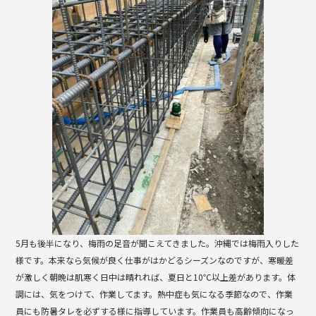
b
o
o
k
5月も後半になり、梅雨の足音が聞こえてきました。沖縄では梅雨入りした
様です。本来なら気候が良く仕事がはかどるシーズンなのですが、寒暖差
が激しく朝晩は肌寒く日中は晴れれば、夏日と10℃以上差があります。体
調には、気をつけて、作業してます。熱中症も気になる季節なので、作業
員にも防暑タレを必ずする様に指導しています。作業員も高齢傾向になっ