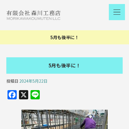
5月も後半に！
5月も後半に！
投稿日
2024年5月22日
F
X
Li
a
n
c
e
e