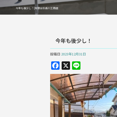
今年も後少し！|有限会社森川工務店
今年も後少し！
投稿日
2023年12月31日
F
X
Li
a
n
c
e
e
b
o
o