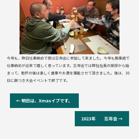
b
o
o
k
今年も、昨日仕事納めで夜は忘年会に参加して来ました。今年も無事故で
仕事納めが出来て嬉しく思っています。忘年会では弊社社長の挨拶から始
まって、乾杯の後は楽しく食事やお酒を堪能させて頂きました。後は、30
日に餅つき大会イベントで終了です。
←
明日は、Xmasイブです。
2023年 忘年会
→