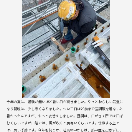
b
o
o
k
今年の夏は、経験が無いほど暑い日が続きました。やっと秋らしい気温に
なり朝晩は、少し寒くなりました。つい三日ほど前まで空調服を着ないと
暑かったんですが、やっと衣替えしました。昼間は、日がさす所では汗ば
むくらいですが日陰では、風が吹くと肌寒いくらいです。仕事する上で
は、良い季節です。今年も何とか、社員の中からは、熱中症を出さずに、