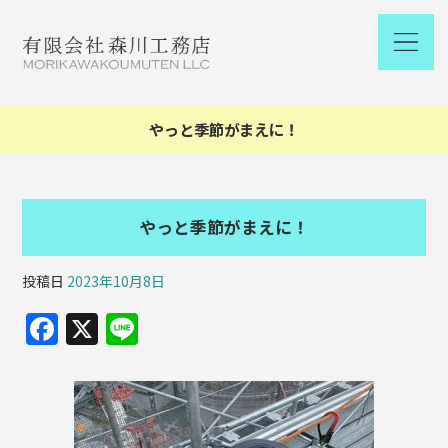
やっと季節がまえに！
やっと季節がまえに！
投稿日
2023年10月8日
F
X
Li
a
n
c
e
e