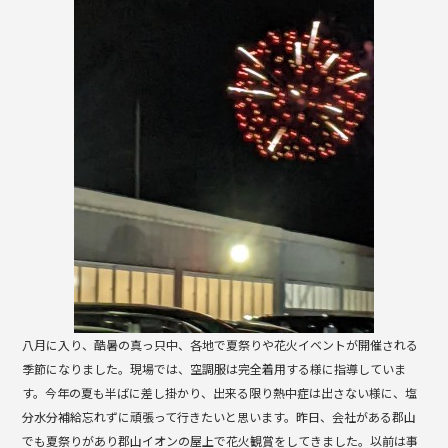
b
o
o
k
八月に入り、酷暑の真っ只中、各地で夏祭りや花火イベントが開催される
季節になりました。現場では、空調服は完全着用する様に指導していま
す。今年の夏も半ばに差し掛かり、出来る限り熱中症は出さない様に、塩
分水分補給忘れずに頑張って行きたいと思います。昨日、会社がある郡山
でも夏祭りがあり郡山イオンの屋上で花火観賞をしてきました。以前は事