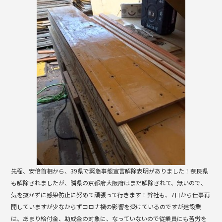
b
o
o
k
先程、安倍首相から、39県で緊急事態宣言解除表明がありました！奈良県
も解除されましたが、隣県の京都府大阪府はまだ解除されて、無いので、
気を抜かずに感染防止に努めて頑張って行きます！弊社も、7日から仕事再
開していますが少なからずコロナ禍の影響を受けているのですが建設業
は、あまり給付金、助成金の対象に、なっていないので従業員にも苦労を