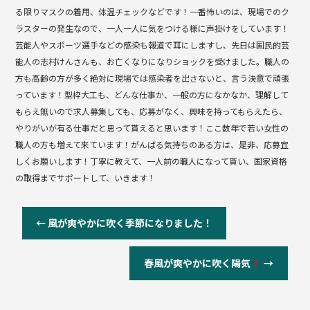
る限りマスクの着用、体温チェックなどです！一番怖いのは、現場でのク
ラスターの発生なので、一人一人に気をつける様に声掛けをしています！
芸能人やスポーツ選手などの感染も報道で耳にしますし、先日は国民的芸
能人の志村けんさんも、お亡くなりになりショックを受けました。職人の
方も高齢の方が多く絶対に現場では感染者を出さないと、言う決意で頑張
っています！型枠大工も、どんな仕事か、一般の方になかなか、理解して
もらえ無いので求人募集しても、応募がなく、興味を持ってもらえたら、
やりがいが有る仕事だと思って貰えると思います！ここ数年で若い女性の
職人の方も増えて来ています！がんばる気持ちのある方は、是非、応募宜
しくお願いします！丁寧に教えて、一人前の職人になって貰い、国家資格
の取得までサポートして、いきます！
←
風が爽やかに吹く季節になりました！
春風が爽やかに吹く陽気
→