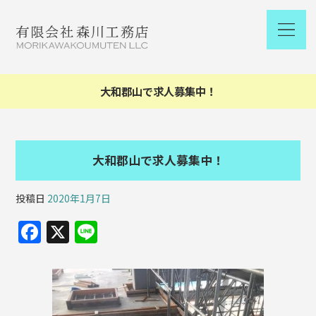
大和郡山で求人募集中！
大和郡山で求人募集中！
投稿日
2020年1月7日
F
X
Li
a
n
c
e
e