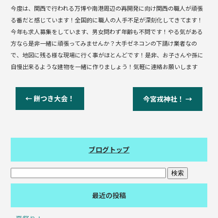
今度は、関西で行われる万博や南港周辺の再開発に向け関西の職人が頑張
る番だと感じています！全国的に職人の人手不足が深刻化してきてます！
今年も求人募集をしています、男女問わず年齢も不問です！やる気がある
方なら是非一緒に頑張ってみませんか？大手ゼネコンの下請け業者なの
で、地図に残る様な現場に行く事がほとんどです！是非、お子さんや孫に
自慢出来るような建物を一緒に作りましょう！気軽に連絡お願いします
←
餅つき大会！
今宮戎神社！
→
ブログトップ
最近の投稿