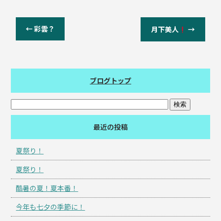
←
彩雲？
月下美人
→
ブログトップ
最近の投稿
夏祭り！
夏祭り！
酷暑の夏！夏本番！
今年も七夕の季節に！