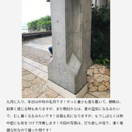
b
o
o
k
九月に入り、本日は中秋の名月です！やっと暑さも落ち着いて、朝晩は、
肌寒く感じる時もありますが、また明日からは、夏の空気になるみたい
で、むし暑くなるみたいです！台風も気になりますが、もうしばらくは熱
中症にも気をつけて作業します！今回の写真は、打ち放しの柱で、凄く複
雑な形なので撮った物です！