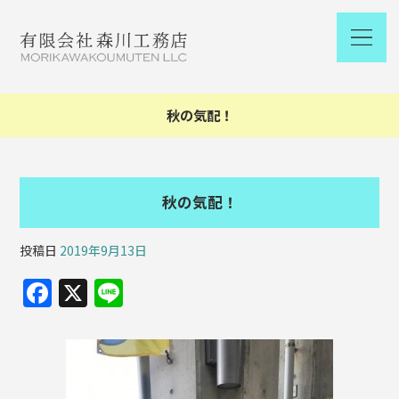
秋の気配！
秋の気配！
投稿日
2019年9月13日
F
X
Li
a
n
c
e
e