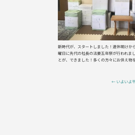
k
新時代が、スタートしました！連休明けか
曜日に先代の社長の法要五年祭が行われま
とが、できました！多くの方々にお供え物
←
いよいよ