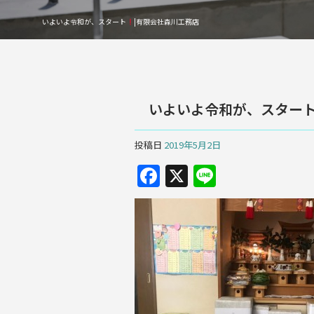
いよいよ令和が、スタート
|有限会社森川工務店
いよいよ令和が、スター
投稿日
2019年5月2日
F
X
Li
a
n
c
e
e
b
o
o