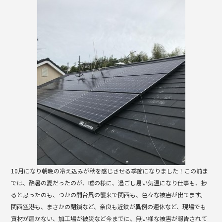
b
o
o
k
10月になり朝晩の冷え込みが秋を感じさせる季節になりました！この前ま
では、酷暑の夏だったのが、嘘の様に、過ごし易い気温になり仕事も、捗
ると思ったのも、つかの間台風の襲来で関西も、色々な被害が出てます。
関西空港も、まさかの閉鎖など、奈良も近鉄が異例の運休など、現場でも
資材が届かない、加工場が被災など今までに、無い様な被害が報告されて