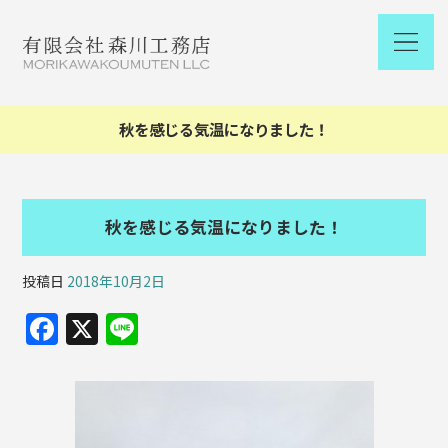
秋を感じる気温になりました！
秋を感じる気温になりました！
投稿日
2018年10月2日
F
X
Li
a
n
c
e
e