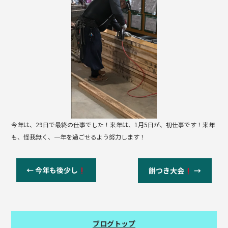
b
o
o
k
今年は、29日で最終の仕事でした！来年は、1月5日が、初仕事です！来年
も、怪我無く、一年を過ごせるよう努力します！
←
今年も後少し
餅つき大会
→
ブログトップ