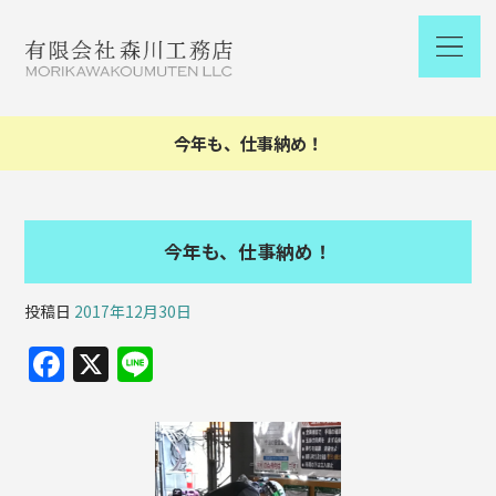
今年も、仕事納め！
今年も、仕事納め！
投稿日
2017年12月30日
F
X
Li
a
n
c
e
e