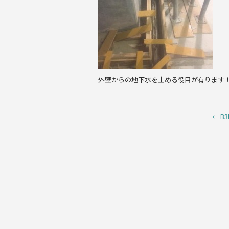
k
外壁からの地下水を止める役目が有ります
←
B