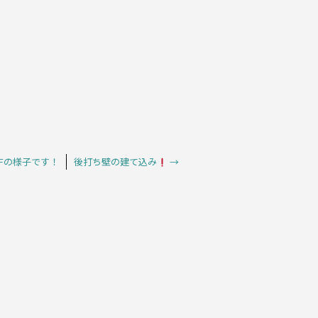
！
3Fの様子です！
後打ち壁の建て込み
→