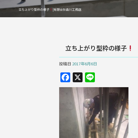
立ち上がり型枠の様子
|有限会社森川工務店
立ち上がり型枠の様子
投稿日
2017年6月6日
F
X
Li
a
n
c
e
e
b
o
o